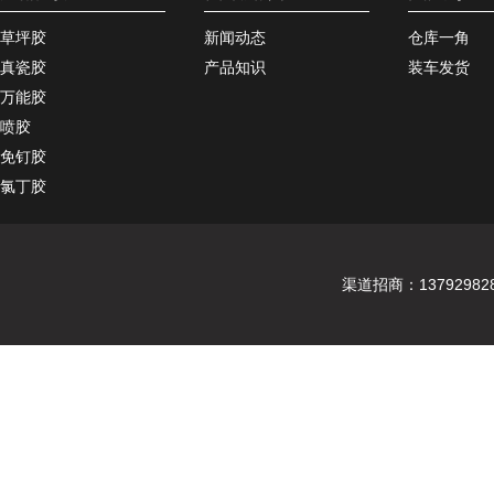
草坪胶
新闻动态
仓库一角
真瓷胶
产品知识
装车发货
万能胶
喷胶
免钉胶
氯丁胶
渠道招商：137929828