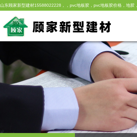
山东顾家新型建材15588022228，，pvc地板胶，pvc地板胶价
家，地板胶厂，江苏地板胶，水性草坪胶，水性胶，水性喷胶，水性万能胶
胶、玻璃胶、填缝剂等产品，拥有完整、科学的质量管理体系。旗下品牌