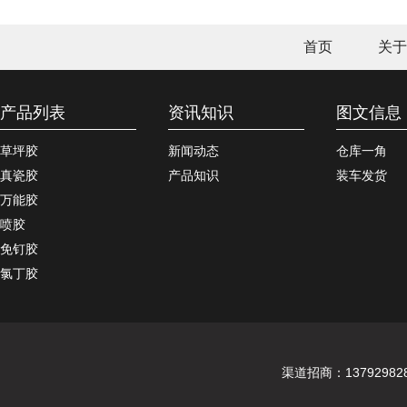
首页
关于
产品列表
资讯知识
图文信息
草坪胶
新闻动态
仓库一角
真瓷胶
产品知识
装车发货
万能胶
喷胶
免钉胶
氯丁胶
渠道招商：137929828