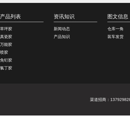
产品列表
资讯知识
图文信息
草坪胶
新闻动态
仓库一角
真瓷胶
产品知识
装车发货
万能胶
喷胶
免钉胶
氯丁胶
渠道招商：137929828