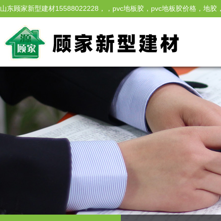
山东顾家新型建材15588022228，，pvc地板胶，pvc地板胶价
家，地板胶厂，江苏地板胶，水性草坪胶，水性胶，水性喷胶，水性万能胶
胶、玻璃胶、填缝剂等产品，拥有完整、科学的质量管理体系。旗下品牌